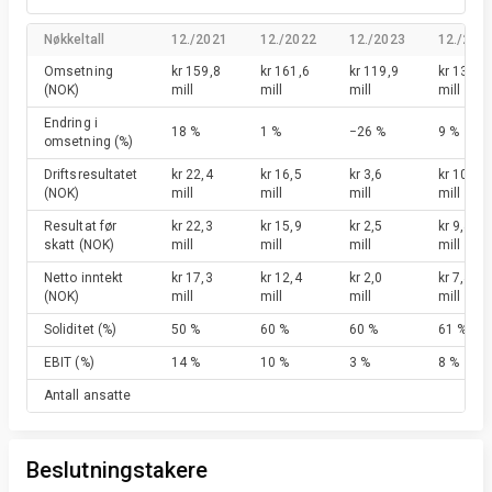
Nøkkeltall
12./2021
12./2022
12./2023
12./202
Omsetning
kr 159,8
kr 161,6
kr 119,9
kr 131,2
(NOK)
mill
mill
mill
mill
Endring i
18 %
1 %
−26 %
9 %
omsetning
(%)
Driftsresultatet
kr 22,4
kr 16,5
kr 3,6
kr 10,6
(NOK)
mill
mill
mill
mill
Resultat før
kr 22,3
kr 15,9
kr 2,5
kr 9,4
skatt
(NOK)
mill
mill
mill
mill
Netto inntekt
kr 17,3
kr 12,4
kr 2,0
kr 7,4
(NOK)
mill
mill
mill
mill
Soliditet
(%)
50 %
60 %
60 %
61 %
EBIT
(%)
14 %
10 %
3 %
8 %
Antall ansatte
Beslutningstakere