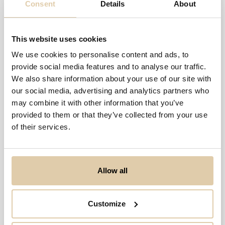
Omsetning
2024
Consent
Details
About
kr 131,2 mill
Siste data

ikke tilgjengelig
+9,4 %
This website uses cookies
170
mill
We use cookies to personalise content and ads, to
85,0
mill
provide social media features and to analyse our traffic.
We also share information about your use of our site with
0,0
2021
2022
2023
2024
our social media, advertising and analytics partners who
may combine it with other information that you’ve
provided to them or that they’ve collected from your use
Driftsresultat %
2024
of their services.
7,6 %
Siste data

ikke tilgjengelig
+4,7 pp.
14
Allow all
7
0
Customize
2021
2022
2023
2024