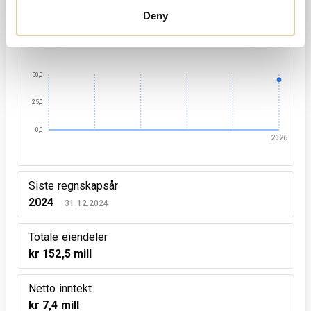
Deny
Ansatte
2026
45
50,0
25,0
0,0
2026
Siste regnskapsår
2024
31.12.2024
Totale eiendeler
kr 152,5 mill
Netto inntekt
kr 7,4 mill