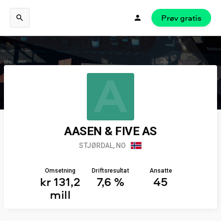
Prøv gratis
A
AASEN & FIVE AS
STJØRDAL, NO
Omsetning
Driftsresultat
Ansatte
kr 131,2
7,6 %
45
mill