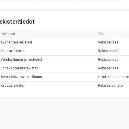
ekisteritiedot
Rekisteri
Tila
Työnantajarekisteri
Rekisterissä
Kaupparekisteri
Rekisterissä
Verohallinnon perustiedot
Rekisterissä
Ennakkoperintärekisteri
Rekisterissä
Arvonlisäverovelvollisuus
Liiketoiminnasta ar
Kaupparekisteri
Rekisteröimätön