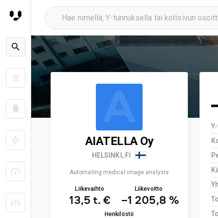
A
Y
AIATELLA Oy
K
HELSINKI, FI
Pe
Kä
Automating medical image analysis
Y
Liikevaihto
Liikevoitto
13,5 t. €
−1 205,8 %
T
To
Henkilöstö