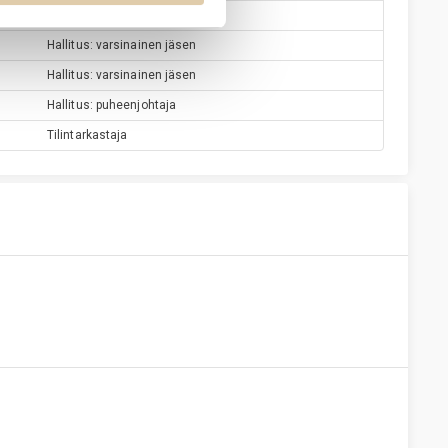
Toimitusjohtaja
Hallitus: varsinainen jäsen
Hallitus: varsinainen jäsen
Hallitus: puheenjohtaja
Tilintarkastaja