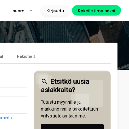
suomi
Kirjaudu
Kokeile ilmaiseksi
at
Rekisterit
Etsitkö uusia
asiakkaita?
Tutustu myynnille ja
markkinoinnille tarkoitettuun
yritystietokantaamme.
toiminta