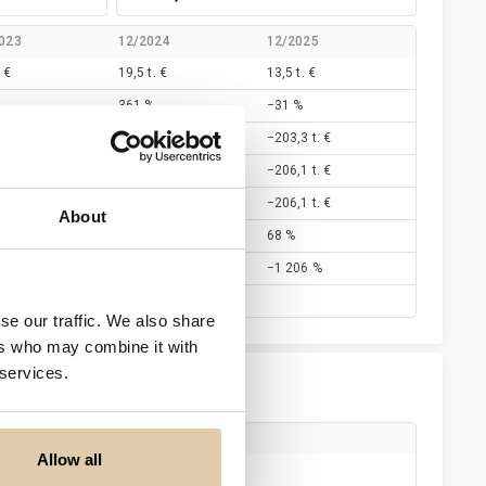
023
12/2024
12/2025
. €
19,5 t. €
13,5 t. €
361 %
−31 %
 t. €
−71,8 t. €
−203,3 t. €
 t. €
−71,0 €
−206,1 t. €
 t. €
−72,0 t. €
−206,1 t. €
About
84 %
68 %
 %
−368 %
−1 206 %
4
se our traffic. We also share
ers who may combine it with
 services.
Titteli
Allow all
Toimitusjohtajan sijainen