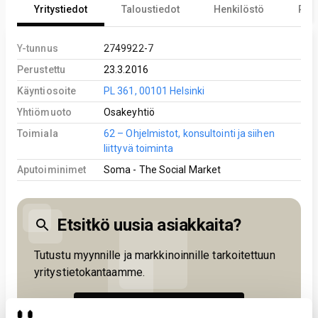
Yritystiedot
Taloustiedot
Henkilöstö
Reki
Y-tunnus
2749922-7
Perustettu
23.3.2016
Käyntiosoite
PL 361, 00101 Helsinki
Yhtiömuoto
Osakeyhtiö
Toimiala
62 – Ohjelmistot, konsultointi ja siihen
liittyvä toiminta
Aputoiminimet
Soma - The Social Market
Etsitkö uusia asiakkaita?
Tutustu myynnille ja markkinoinnille tarkoitettuun
yritystietokantaamme.
KOKEILE ILMAISEKSI