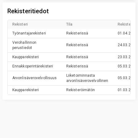
Rekisteritiedot
Rekisteri
Tila
Rekisteröin
Työnantajarekisteri
Rekisterissä
01.04.2016
Verohallinnon
Rekisterissä
24.03.2016
perustiedot
Kaupparekisteri
Rekisterissä
23.03.2016
Ennakkoperintärekisteri
Rekisterissä
05.03.2016
Liiketoiminnasta
Arvonlisäverovelvollisuus
05.03.2016
arvonlisäverovelvollinen
Kaupparekisteri
Rekisteröimätön
01.03.2016