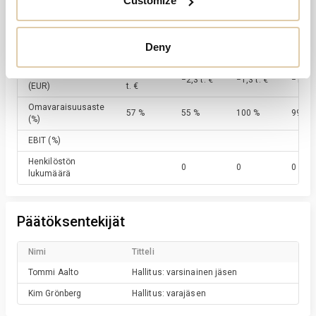
Customize
−12,3
Liikevoitto
(EUR)
−2,3 t. €
−1,3 t. €
−1,3 t.
t. €
Tulos ennen veroja
−12,3
Deny
−2,3 t. €
−1,3 t. €
−1,3 t.
(EUR)
t. €
Tilikauden tulos
−12,6
−2,3 t. €
−1,3 t. €
−1,3 t.
(EUR)
t. €
Omavaraisuusaste
57 %
55 %
100 %
99 %
(%)
EBIT
(%)
Henkilöstön
0
0
0
lukumäärä
Päätöksentekijät
Nimi
Titteli
Tommi
Aalto
Hallitus: varsinainen jäsen
Kim
Grönberg
Hallitus: varajäsen