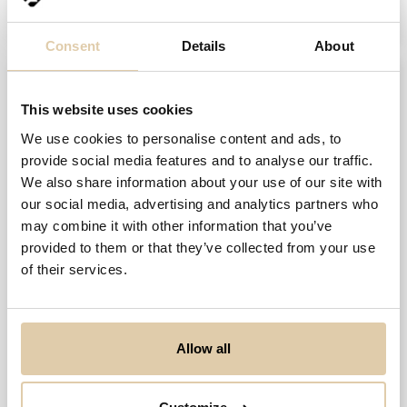
Consent
Details
About
Taloustiedot
This website uses cookies
Viimeisin tilikausi
We use cookies to personalise content and ads, to
2024
31.12.2024
provide social media features and to analyse our traffic.
We also share information about your use of our site with
Tase yht.
our social media, advertising and analytics partners who
12,7 t. €
may combine it with other information that you’ve
provided to them or that they’ve collected from your use
Tilikauden tulos
of their services.
−1,5 t. €
Avainluvut
12/2020
12/2021
12/2022
12/20
Allow all
Liikevaihto
(EUR)
0,0 €
0,0 €
0,0 €
Liikevaihdon
kehitys
(%)