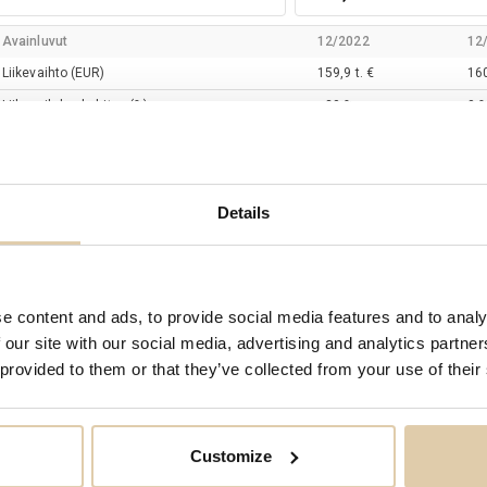
Avainluvut
12/2022
12
Liikevaihto
(EUR)
159,9 t. €
160
Liikevaihdon kehitys
(%)
−30 %
0 
Liikevoitto
(EUR)
5,5 t. €
−2,
Tulos ennen veroja
(EUR)
8,1 t. €
8,1
Tilikauden tulos
(EUR)
6,4 t. €
92,
Details
Omavaraisuusaste
(%)
98 %
98
EBIT
(%)
3 %
−2
Henkilöstön lukumäärä
e content and ads, to provide social media features and to analy
 our site with our social media, advertising and analytics partn
 provided to them or that they’ve collected from your use of their
äätöksentekijät
Nimi
Titteli
Customize
Miska
Suves
Hallitus: varajäsen