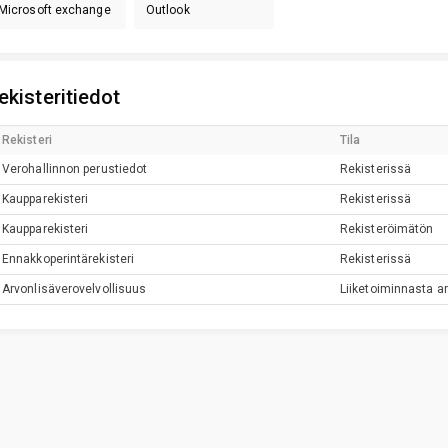
Microsoft exchange
Outlook
ekisteritiedot
Rekisteri
Tila
Verohallinnon perustiedot
Rekisterissä
Kaupparekisteri
Rekisterissä
Kaupparekisteri
Rekisteröimätön
Ennakkoperintärekisteri
Rekisterissä
Arvonlisäverovelvollisuus
Liiketoiminnasta ar