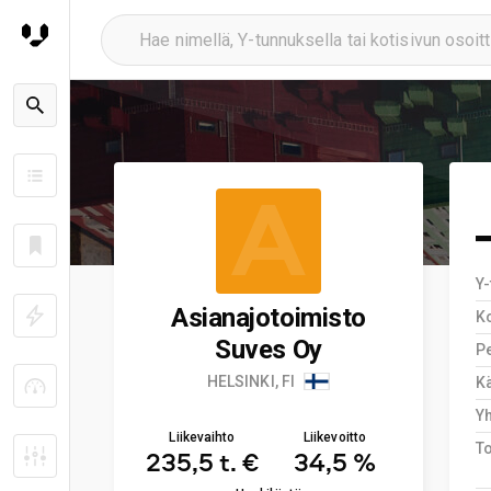
A
Y
Asianajotoimisto
K
Suves Oy
Pe
HELSINKI, FI
Kä
Y
Liikevaihto
Liikevoitto
T
235,5 t. €
34,5 %