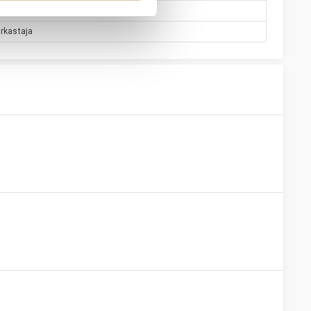
jäsen
arkastaja