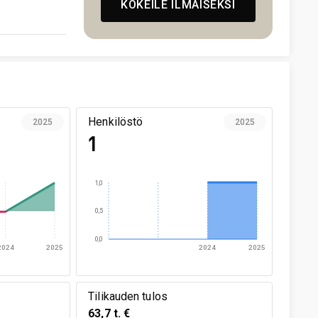
KOKEILE ILMAISEKSI
Henkilöstö
2025
2025
1
1,0
0,5
0,0
2024
2025
2024
2025
Tilikauden tulos
63,7 t. €