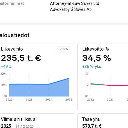
putoiminimet
Attorney-at-Law Suves Ltd
Advokatbyrå Suves Ab
aloustiedot
Liikevaihto
Liikevoitto-%
2025
235,5 t. €
34,5 %
+49 %
+36 %-yks.
300 t.
35
150 t.
0
0,0
-35
2022
2023
2024
2025
2022
2023
Viimeisin tilikausi
Tase yht.
2025
573,7 t. €
31.12.2025