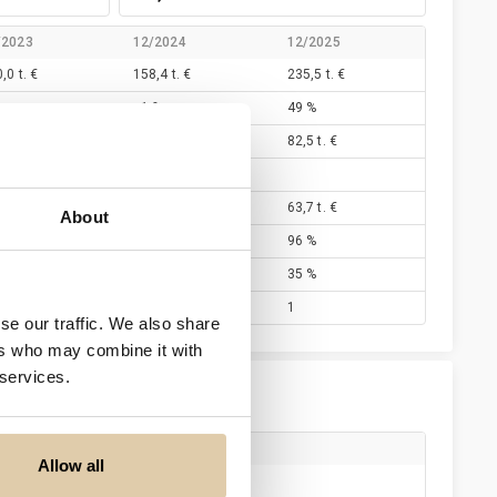
/2023
12/2024
12/2025
,0 t. €
158,4 t. €
235,5 t. €
%
−1 %
49 %
7 t. €
−1,8 t. €
82,5 t. €
 t. €
0 €
130,0 €
63,7 t. €
About
 %
97 %
96 %
 %
−1 %
35 %
1
1
se our traffic. We also share
ers who may combine it with
 services.
Allow all