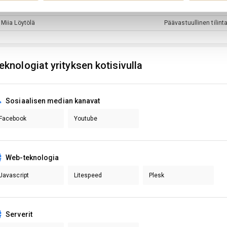
Juri-Jussi
Suves
Hallitus: varsinainen 
Miia
Löytölä
Päävastuullinen tilint
eknologiat yrityksen kotisivulla
Sosiaalisen median kanavat
Facebook
Youtube
Web-teknologia
Javascript
Litespeed
Plesk
Serverit