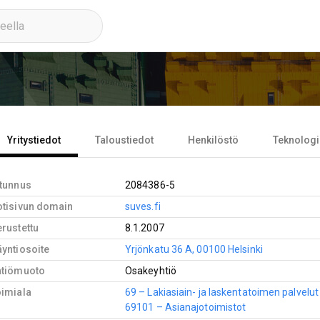
Yritystiedot
Taloustiedot
Henkilöstö
Teknologi
-tunnus
2084386-5
otisivun domain
suves.fi
rustettu
8.1.2007
yntiosoite
Yrjönkatu 36 A, 00100 Helsinki
htiömuoto
Osakeyhtiö
oimiala
69 – Lakiasiain- ja laskentatoimen palvelut
69101 – Asianajotoimistot