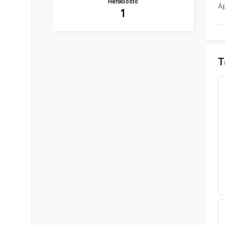
Henkilöstö
A
1
T