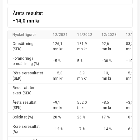
Årets resultat
−14,0 mn kr
Nyckelfigurer
12/2021
12/2022
12/2023
12/202
Omsättning
126,1
131,9
92,6
83,3
(SEK)
mn kr
mn kr
mn kr
mn kr
Förändring i
−5 %
5 %
−30 %
−10 %
omsättning
(%)
Rörelseresultatet
−15,0
−8,9
−13,1
−5,2
(SEK)
mn kr
mn kr
mn kr
mn kr
Resultat före
skatt
(SEK)
Årets resultat
−9,1
552,0
−8,5
−3,5
(SEK)
mn kr
tn kr
mn kr
mn kr
Soliditet
(%)
28 %
26 %
17 %
18 %
Rörelseresultat
−12 %
−7 %
−14 %
−6 %
(%)