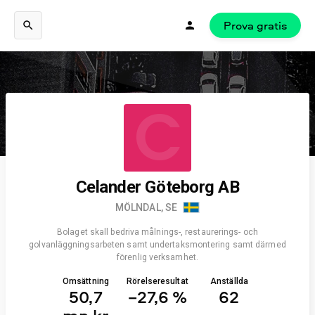
Prova gratis
C
Celander Göteborg AB
MÖLNDAL, SE
Bolaget skall bedriva målnings-, restaurerings- och
golvanläggningsarbeten samt undertaksmontering samt därmed
förenlig verksamhet.
Omsättning
Rörelseresultat
Anställda
50,7
−27,6 %
62