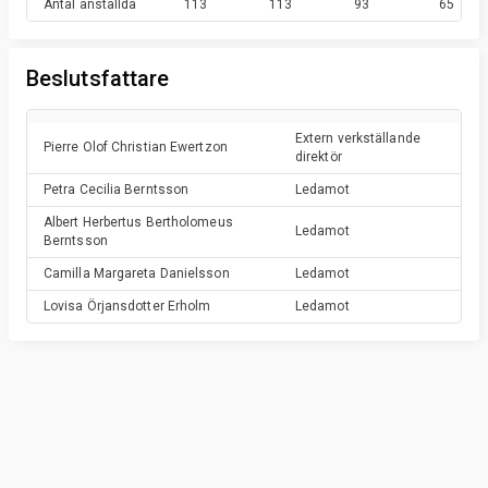
Antal anställda
113
113
93
65
Beslutsfattare
Extern verkställande
Pierre Olof Christian
Ewertzon
direktör
Petra Cecilia
Berntsson
Ledamot
Albert Herbertus Bertholomeus
Ledamot
Berntsson
Camilla Margareta
Danielsson
Ledamot
Lovisa Örjansdotter
Erholm
Ledamot