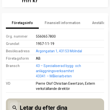
mn kr
Företagsinfo
Finansiell information
Anställd
Org. nummer
5560657800
Grundat
1957-11-19
Besöksadress
Argongatan 1, 43153 Mölndal
Företagsform
AB
Bransch
43 – Specialiserad bygg- och
anläggningsverksamhet
43341 – Måleriarbeten
VD
Pierre Olof Christian Ewertzon, Extern
verkställande direktör
Letar du efter dina