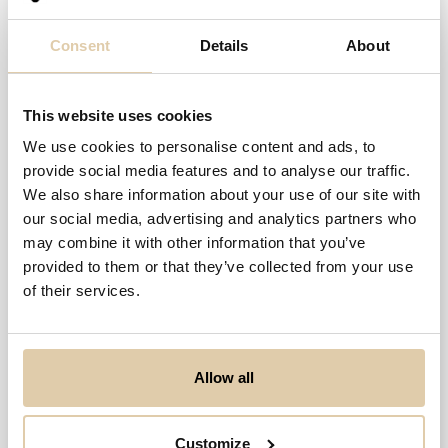
Consent
Details
About
Omsättning
2025
50,7 mn kr
This website uses cookies
−39 %
We use cookies to personalise content and ads, to
140
mn
provide social media features and to analyse our traffic.
We also share information about your use of our site with
70,0
mn
our social media, advertising and analytics partners who
0,0
may combine it with other information that you’ve
2021
2022
2023
2024
2025
provided to them or that they’ve collected from your use
of their services.
Driftsresultat %
2025
−27,6 %
−21 %-enhet
Allow all
0
-15
Customize