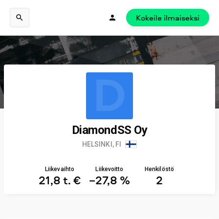
Kokeile ilmaiseksi
D
DiamondSS Oy
HELSINKI, FI
Liikevaihto
Liikevoitto
Henkilöstö
21,8 t. €
−27,8 %
2