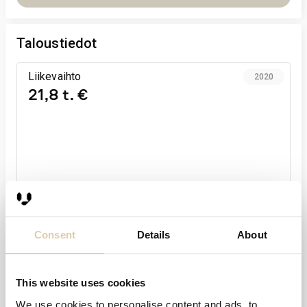
Taloustiedot
Liikevaihto
2020
21,8 t. €
Consent
Details
About
Liikevoitto-%
2020
−27,8 %
This website uses cookies
We use cookies to personalise content and ads, to