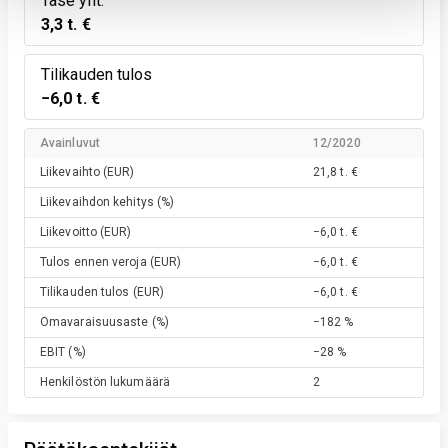
Tase yht.
3,3 t. €
Tilikauden tulos
−6,0 t. €
Avainluvut
12/2020
Liikevaihto
(EUR)
21,8 t. €
Liikevaihdon kehitys
(%)
Liikevoitto
(EUR)
−6,0 t. €
Tulos ennen veroja
(EUR)
−6,0 t. €
Tilikauden tulos
(EUR)
−6,0 t. €
Omavaraisuusaste
(%)
−182 %
EBIT
(%)
−28 %
Henkilöstön lukumäärä
2