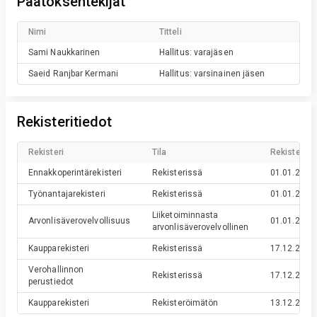
Päätöksentekijät
Nimi
Titteli
Sami
Naukkarinen
Hallitus: varajäsen
Saeid
Ranjbar Kermani
Hallitus: varsinainen jäsen
Rekisteritiedot
Rekisteri
Tila
Rekisteröin
Ennakkoperintärekisteri
Rekisterissä
01.01.2020
Työnantajarekisteri
Rekisterissä
01.01.2020
Liiketoiminnasta
Arvonlisäverovelvollisuus
01.01.2020
arvonlisäverovelvollinen
Kaupparekisteri
Rekisterissä
17.12.2019
Verohallinnon
Rekisterissä
17.12.2019
perustiedot
Kaupparekisteri
Rekisteröimätön
13.12.2019