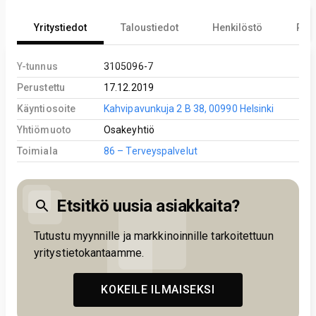
Yritystiedot
Taloustiedot
Henkilöstö
Reki
Y-tunnus
3105096-7
Perustettu
17.12.2019
Käyntiosoite
Kahvipavunkuja 2 B 38, 00990 Helsinki
Yhtiömuoto
Osakeyhtiö
Toimiala
86 – Terveyspalvelut
Etsitkö uusia asiakkaita?
Tutustu myynnille ja markkinoinnille tarkoitettuun
yritystietokantaamme.
KOKEILE ILMAISEKSI