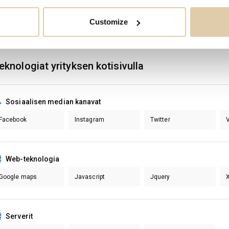
Hanne
Mäkinen
Hallitus: varajäsen
Customize
Harri
Jylhä
Päävastuullinen tilint
eknologiat yrityksen kotisivulla
Sosiaalisen median kanavat
Facebook
Instagram
Twitter
Web-teknologia
Google maps
Javascript
Jquery
Serverit