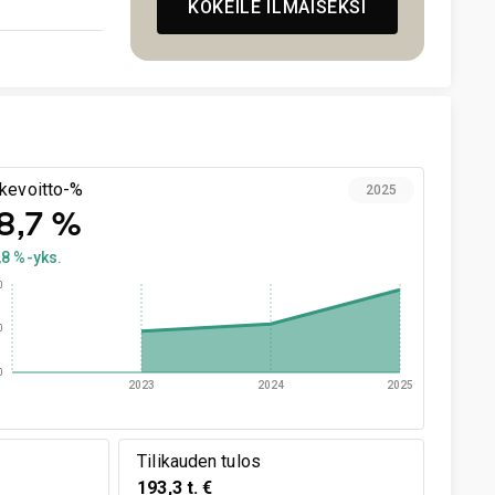
KOKEILE ILMAISEKSI
ikevoitto-%
2025
8,7 %
,8 %-yks.
0
0
0
2023
2024
2025
Tilikauden tulos
193,3 t. €