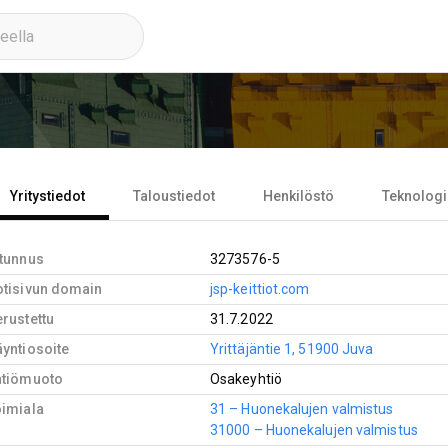
Yritystiedot
Taloustiedot
Henkilöstö
Teknologi
-tunnus
3273576-5
otisivun domain
jsp-keittiot.com
rustettu
31.7.2022
yntiosoite
Yrittäjäntie 1, 51900 Juva
htiömuoto
Osakeyhtiö
oimiala
31 – Huonekalujen valmistus
31000 – Huonekalujen valmistus