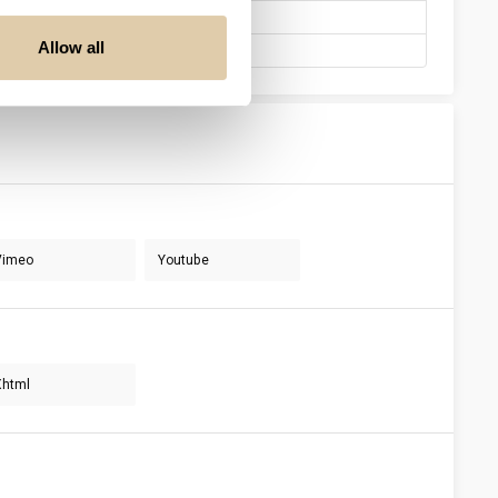
Allow all
arkastaja
Vimeo
Youtube
Xhtml