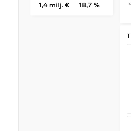
1,4 milj. €
18,7 %
To
T