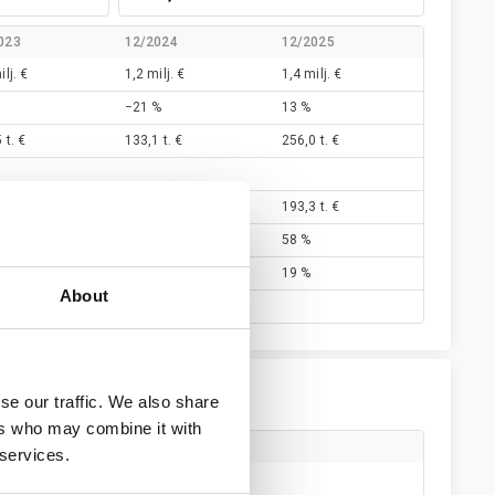
023
12/2024
12/2025
ilj. €
1,2 milj. €
1,4 milj. €
−21 %
13 %
 t. €
133,1 t. €
256,0 t. €
 t. €
99,4 t. €
193,3 t. €
48 %
58 %
11 %
19 %
About
se our traffic. We also share
ers who may combine it with
 services.