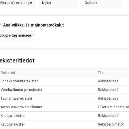
Microsoft exchange
Nginx
Outlook
Analytiikka- ja mainontatyökalut
Google tag manager
ekisteritiedot
Rekisteri
Tila
Ennakkoperintärekisteri
Rekisterissä
Verohallinnon perustiedot
Rekisterissä
Työnantajarekisteri
Rekisterissä
Arvonlisäverovelvollisuus
Liiketoiminnasta ar
Kaupparekisteri
Rekisterissä
Kaupparekisteri
Rekisteröimätön