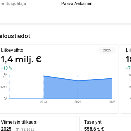
imitusjohtaja
Paavo Avikainen
aloustiedot
Liikevaihto
Li
2025
1,4 milj. €
1
+13 %
+7
1,6
2
milj.
800 t.
1
0,0
2023
2024
2025
Viimeisin tilikausi
Tase yht.
2025
558,6 t. €
31.12.2025