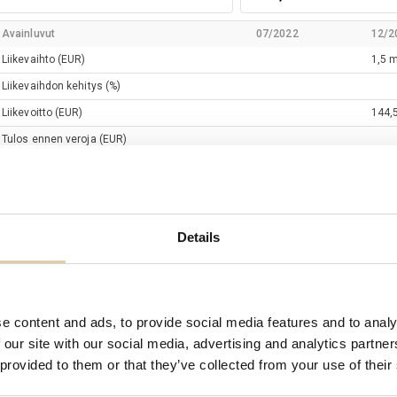
Avainluvut
07/2022
12/2
Liikevaihto
(EUR)
1,5 m
Liikevaihdon kehitys
(%)
Liikevoitto
(EUR)
144,5
Tulos ennen veroja
(EUR)
Tilikauden tulos
(EUR)
107,9
Omavaraisuusaste
(%)
47 %
EBIT
(%)
9 %
Details
Henkilöstön lukumäärä
äätöksentekijät
e content and ads, to provide social media features and to analy
 our site with our social media, advertising and analytics partn
Nimi
Titteli
 provided to them or that they’ve collected from your use of their
Paavo
Avikainen
Toimitusjohtaja