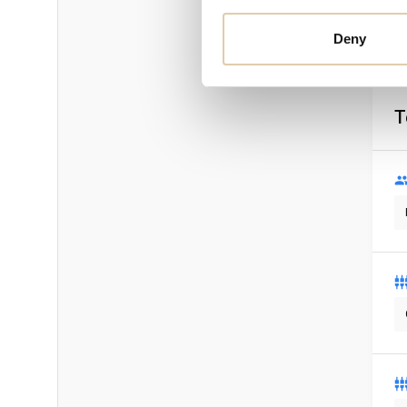
Deny
T