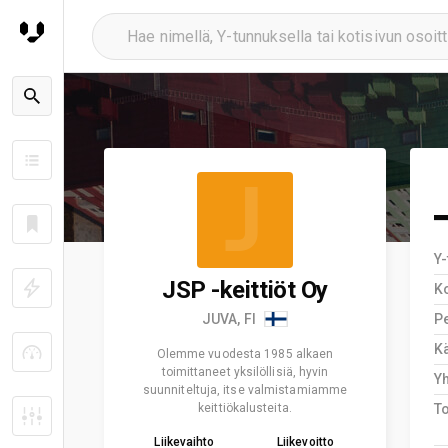
J
Y
JSP -keittiöt Oy
K
JUVA, FI
Pe
Kä
Olemme vuodesta 1985 alkaen
toimittaneet yksilöllisiä, hyvin
Y
suunniteltuja, itse valmistamiamme
keittiökalusteita.
T
Liikevaihto
Liikevoitto