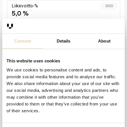
Liikevoitto-%
2025
5,0 %
−2 %-yks.
40
0
Consent
Details
About
-40
2021
2022
2023
2024
2025
This website uses cookies
We use cookies to personalise content and ads, to
Henkilöstö
2025
provide social media features and to analyse our traffic.
1
We also share information about your use of our site with
our social media, advertising and analytics partners who
1,0
may combine it with other information that you’ve
provided to them or that they’ve collected from your use
0,5
of their services.
0,0
2021
2022
2023
2024
2025