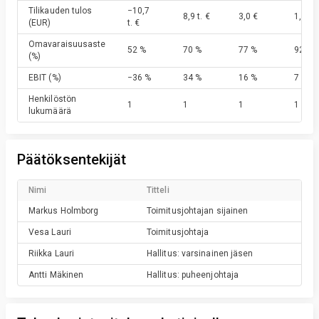
Tilikauden tulos
−10,7
8,9 t. €
3,0 €
1,7 t. 
(EUR)
t. €
Omavaraisuusaste
52 %
70 %
77 %
92 %
(%)
EBIT
(%)
−36 %
34 %
16 %
7 %
Henkilöstön
1
1
1
1
lukumäärä
Päätöksentekijät
Nimi
Titteli
Markus
Holmborg
Toimitusjohtajan sijainen
Vesa
Lauri
Toimitusjohtaja
Riikka
Lauri
Hallitus: varsinainen jäsen
Antti
Mäkinen
Hallitus: puheenjohtaja