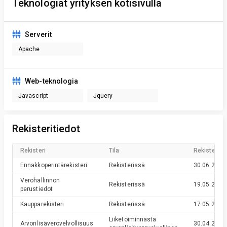
Teknologiat yrityksen kotisivulla
Serverit
Apache
Web-teknologia
Javascript
Jquery
Rekisteritiedot
Rekisteri
Tila
Rekisteröin
Ennakkoperintärekisteri
Rekisterissä
30.06.2011
Verohallinnon
Rekisterissä
19.05.2011
perustiedot
Kaupparekisteri
Rekisterissä
17.05.2011
Liiketoiminnasta
Arvonlisäverovelvollisuus
30.04.2011