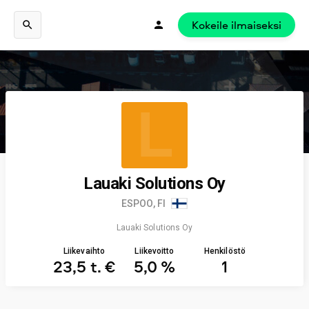
Kokeile ilmaiseksi
L
Lauaki Solutions Oy
ESPOO, FI
Lauaki Solutions Oy
Liikevaihto
Liikevoitto
Henkilöstö
23,5 t. €
5,0 %
1