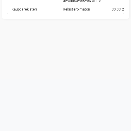
arvonlisäverovelvollinen
Kaupparekisteri
Rekisteröimätön
30.03.2011
Privacy & Terms
© Vainu.io Software Oy