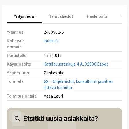
Yritystiedot
Taloustiedot
Henkilöstö
Tekn
Y-tunnus
2400502-5
Kotisivun
lauaki.fi
domain
Perustettu
17.5.2011
Käyntiosoite
Kattilavuorenkuja 4 A, 02330 Espoo
Yhtiömuoto
Osakeyhtiö
Toimiala
62 – Ohjelmistot, konsultointi ja siihen
liittyvä toiminta
Toimitusjohtaja
Vesa Lauri
Etsitkö uusia asiakkaita?