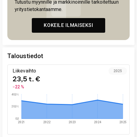
Tutustu myynnille ja markkinoinnille tarkoitettuun
yritystietokantaamme.
KOKEILE ILMAISEKSI
Taloustiedot
Liikevaihto
2025
23,5 t. €
−22 %
40,0 t.
20,0 t.
0,0
2021
2022
2023
2024
2025