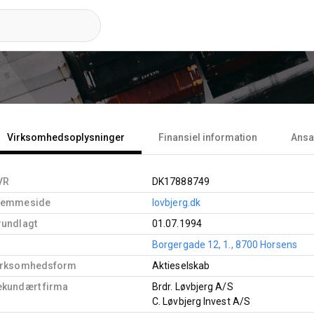
Virksomhedsoplysninger
Finansiel information
Ansa
VR
DK17888749
jemmeside
lovbjerg.dk
rundlagt
01.07.1994
Borgergade 12, 1., 8700 Horsens
irksomhedsform
Aktieselskab
ekundært firma
Brdr. Løvbjerg A/S
C. Løvbjerg Invest A/S