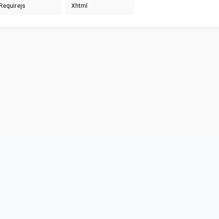
Requirejs
Xhtml
Privacy & Terms
© Vainu.io Software Oy