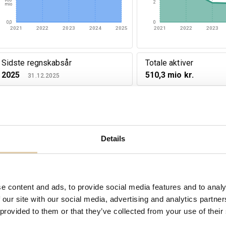
2
mio
0,0
0
2021
2022
2023
2024
2025
2021
2022
2023
Sidste regnskabsår
Totale aktiver
2025
510,3 mio kr.
31.12.2025
Nøgletal
12/2021
12/2022
Omsætning
(DKK)
1,3 mia kr.
1,3 mia kr.
Ændringer i omsætning
(%)
4 %
3 %
Details
Driftsresultat
(DKK)
36,2 mio kr.
43,2 mio kr.
Resultat før skat
(DKK)
34,8 mio kr.
24,9 mio kr.
Nettoindtægt
(DKK)
27,3 mio kr.
18,7 mio kr.
e content and ads, to provide social media features and to analy
Soliditet
(%)
45 %
46 %
 our site with our social media, advertising and analytics partn
EBIT
(%)
3 %
3 %
 provided to them or that they’ve collected from your use of their
Antal ansatte
450
457