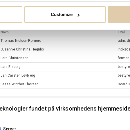
Customize
eslutningstagere
Navn
Titel
Thomas
Nielsen-Romero
adm. di
Susanne Christina
Hegnbo
Indkøbs
Lars
Christensen
forman
Lars
Elsborg
bestyr
Jan Carsten
Løvbjerg
bestyr
Lasse Winther
Thorsen
Board 
eknologier fundet på virksomhedens hjemmesid
Server