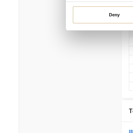
Deny
B
T