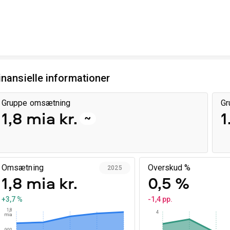
inansielle informationer
Gruppe omsætning
Gr
1,8 mia kr.
1
~
Omsætning
Overskud %
2025
1,8 mia kr.
0,5 %
+3,7 %
-1,4 pp.
1,8
4
mia
900