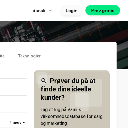
dansk
Login
Prøv gratis
tte
Teknologier
Prøver du på at
finde dine ideelle
kunder?
Tag et kig på Vainus
virksomhedsdatabase for salg
4
mere
og marketing.