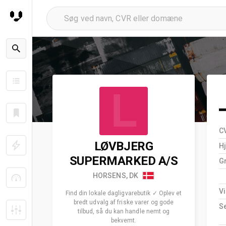
L
C
LØVBJERG
H
SUPERMARKED A/S
G
HORSENS, DK
V
Find din lokale dagligvarebutik ✓ Oplev et
bredt udvalg af friske varer og gode
S
tilbud, så du kan handle nemt og
bekvemt.