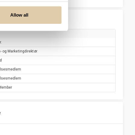
Allow all
r.
- og Marketingdirektør
d
elsesmedlem
elsesmedlem
Member
e