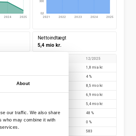
300
0,0
2024
2025
2021
2022
2023
2024
2025
Nettoindtægt
5,4 mio kr.
12/2023
12/2024
12/2025
1,6 mia kr.
1,7 mia kr.
1,8 mia kr.
20 %
8 %
4 %
About
30,6 mio kr.
32,0 mio kr.
8,5 mio kr.
30,2 mio kr.
31,0 mio kr.
6,9 mio kr.
23,7 mio kr.
24,1 mio kr.
5,4 mio kr.
se our traffic. We also share
47 %
49 %
48 %
ers who may combine it with
2 %
2 %
0 %
 services.
511
554
583