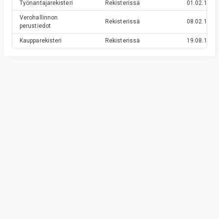
Työnantajarekisteri
Rekisterissä
01.02.1990
Verohallinnon
Rekisterissä
08.02.1984
perustiedot
Kaupparekisteri
Rekisterissä
19.08.1982
Privacy & Terms
© Vainu.io Software Oy