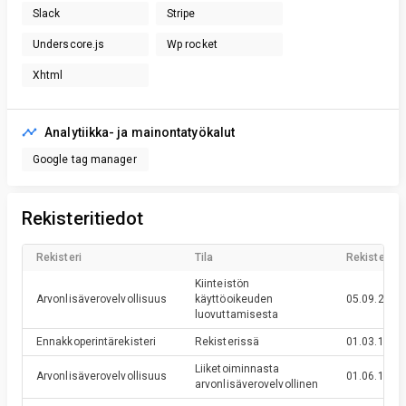
Slack
Stripe
Underscore.js
Wp rocket
Xhtml
Analytiikka- ja mainontatyökalut
Google tag manager
Rekisteritiedot
Rekisteri
Tila
Rekisteröin
Kiinteistön
Arvonlisäverovelvollisuus
käyttöoikeuden
05.09.2005
luovuttamisesta
Ennakkoperintärekisteri
Rekisterissä
01.03.1995
Liiketoiminnasta
Arvonlisäverovelvollisuus
01.06.1994
arvonlisäverovelvollinen