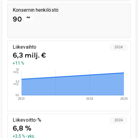
Konsernin henkilöstö
~
90
Liikevaihto
2024
6,3 milj. €
+11 %
7,0
milj.
3,5
milj.
0,0
2021
2023
2024
Liikevoitto-%
2024
6,8 %
+3,5 %-yks.