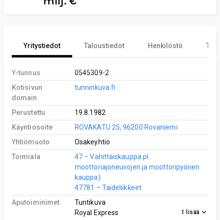
milj. €
Yritystiedot
Taloustiedot
Henkilöstö
Tekn
Y-tunnus
0545309-2
Kotisivun
tunninkuva.fi
domain
Perustettu
19.8.1982
Käyntiosoite
ROVAKATU 25, 96200 Rovaniemi
Yhtiömuoto
Osakeyhtiö
Toimiala
47 – Vähittäiskauppa pl.
moottoriajoneuvojen ja moottoripyörien
kauppa)
47781 – Taideliikkeet
Aputoiminimet
Tuntikuva
1
lisää
Royal Express