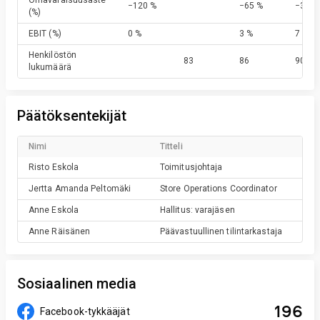
Omavaraisuusaste
−120 %
−65 %
−33 %
(%)
EBIT
(%)
0 %
3 %
7 %
Henkilöstön
83
86
90
lukumäärä
Päätöksentekijät
Nimi
Titteli
Risto
Eskola
Toimitusjohtaja
Jertta Amanda
Peltomäki
Store Operations Coordinator
Anne
Eskola
Hallitus: varajäsen
Anne
Räisänen
Päävastuullinen tilintarkastaja
Sosiaalinen media
196
Facebook-tykkääjät