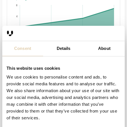
8
4
0
2021
2023
2024
Consent
Details
About
Henkilöstö
2024
90
+4,7 %
This website uses cookies
90,0
We use cookies to personalise content and ads, to
provide social media features and to analyse our traffic.
45,0
We also share information about your use of our site with
0,0
our social media, advertising and analytics partners who
2022
2023
2024
may combine it with other information that you’ve
provided to them or that they’ve collected from your use
Viimeisin tilikausi
of their services.
2024
31.12.2024