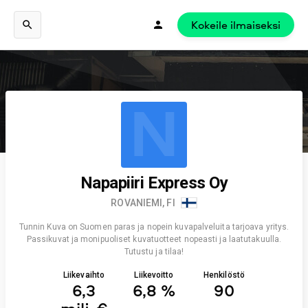
Kokeile ilmaiseksi
N
Napapiiri Express Oy
ROVANIEMI, FI
Tunnin Kuva on Suomen paras ja nopein kuvapalveluita tarjoava yritys.
Passikuvat ja monipuoliset kuvatuotteet nopeasti ja laatutakuulla.
Tutustu ja tilaa!
Liikevaihto
Liikevoitto
Henkilöstö
6,3
6,8 %
90