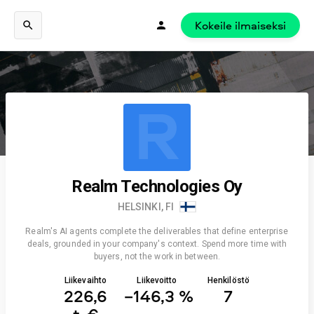
Kokeile ilmaiseksi
R
Realm Technologies Oy
HELSINKI, FI
Realm's AI agents complete the deliverables that define enterprise
deals, grounded in your company's context. Spend more time with
buyers, not the work in between.
Liikevaihto
Liikevoitto
Henkilöstö
226,6
−146,3 %
7