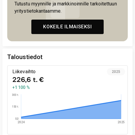
Tutustu myynnille ja markkinoinnille tarkoitettuun
yritystietokantaamme.
KOKEILE ILMAISEKSI
Taloustiedot
Liikevaihto
2025
226,6 t. €
+1 100 %
300 t.
150 t.
0,0
2024
2025