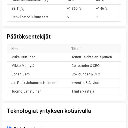
Omavaraisuusaste
(%)
94 %
83 %
EBIT
(%)
−1 365 %
−146 %
Henkilöstön lukumäärä
5
7
Päätöksentekijät
Nimi
Titteli
Miika
Huttunen
Toimitusjohtajan sijainen
Mikko
Mäntylä
Co-founder & CEO
Johan
Jern
Co-Founder & CTO
Jiri Eerik Johannes
Heinonen
Investor & Advisor
Tuomo
Janatuinen
Tilintarkastaja
Teknologiat yrityksen kotisivulla