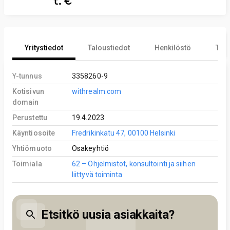
t. €
Yritystiedot
Taloustiedot
Henkilöstö
Tekn
Y-tunnus
3358260-9
Kotisivun
withrealm.com
domain
Perustettu
19.4.2023
Käyntiosoite
Fredrikinkatu 47, 00100 Helsinki
Yhtiömuoto
Osakeyhtiö
Toimiala
62 – Ohjelmistot, konsultointi ja siihen
liittyvä toiminta
Etsitkö uusia asiakkaita?