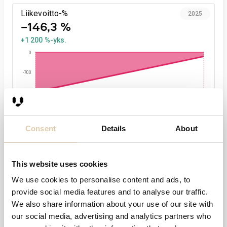
Liikevoitto-%
2025
−146,3 %
+1 200 %-yks.
0
-700
-1400
2024
2025
Consent
Details
About
Henkilöstö
2025
7
+40 %
This website uses cookies
8,0
We use cookies to personalise content and ads, to
provide social media features and to analyse our traffic.
4,0
We also share information about your use of our site with
0,0
our social media, advertising and analytics partners who
2024
2025