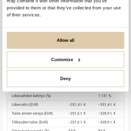
may combine it with other information that you’ve
provided to them or that they’ve collected from your use
of their services.
Viimeisin tilikausi
2025
30.6.2025
Tase yht.
Allow all
1,3 milj. €
Tilikauden tulos
Customize
−328,9 t. €
Deny
Avainluvut
06/2024
06/2025
Liikevaihto
(EUR)
18,4 t. €
226,6 t. €
Liikevaihdon kehitys
(%)
1 131 %
Liikevoitto
(EUR)
−251,4 t. €
−331,4 t. €
Tulos ennen veroja
(EUR)
−251,6 t. €
−328,9 t. €
Tilikauden tulos
(EUR)
−251,6 t. €
−328,9 t. €