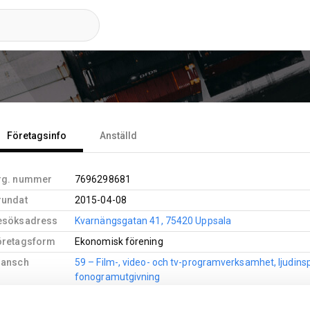
Företagsinfo
Anställd
rg. nummer
7696298681
rundat
2015-04-08
esöksadress
Kvarnängsgatan 41, 75420 Uppsala
öretagsform
Ekonomisk förening
ransch
59 – Film-, video- och tv-programverksamhet, ljudins
fonogramutgivning
59200 – Ljudinspelning och fonogramutgivning