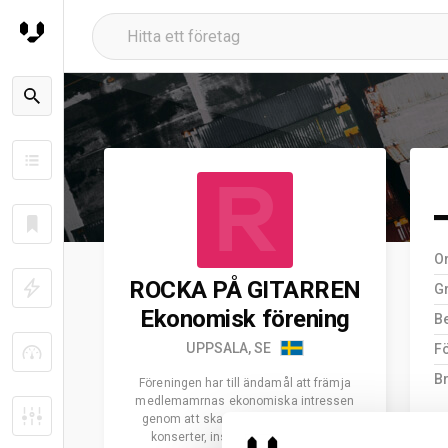
R
O
ROCKA PÅ GITARREN
G
Ekonomisk förening
B
UPPSALA, SE
F
B
Föreningen har till ändamål att främja
medlemamrnas ekonomiska intressen
genom att skapa kanaler för att sälja
konserter, inspelningar och andra