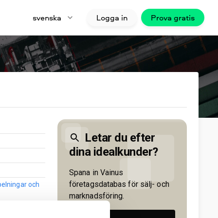
svenska
Logga in
Prova gratis
Letar du efter
dina idealkunder?
Spana in Vainus
företagsdatabas för sälj- och
pelningar och
marknadsföring.