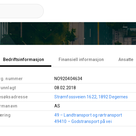
Bedriftsinformasjon
Finansiell informasjon
Ansatte
rg. nummer
NO920404634
runnlagt
08.02.2018
esøksadresse
Strømfossveien 1622, 1892 Degernes
irmanavn
AS
æring
49 – Landtransport og rørtransport
49410 – Godstransport på vei