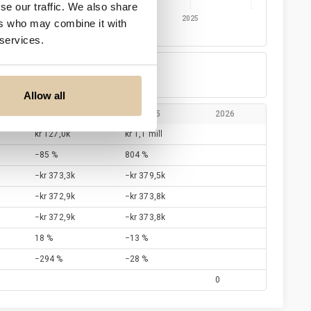
se our traffic. We also share
0
2022
2023
2024
2025
ers who may combine it with
 services.
Netto inntekt
−kr 373,8k
Allow all
12./2024
12./2025
2026
kr 127,0k
kr 1,1 mill
−85 %
804 %
−kr 373,3k
−kr 379,5k
−kr 372,9k
−kr 373,8k
−kr 372,9k
−kr 373,8k
18 %
−13 %
−294 %
−28 %
0