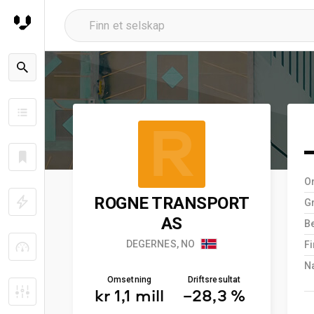
R
O
ROGNE TRANSPORT
G
AS
B
DEGERNES, NO
F
N
Omsetning
Driftsresultat
kr 1,1 mill
−28,3 %