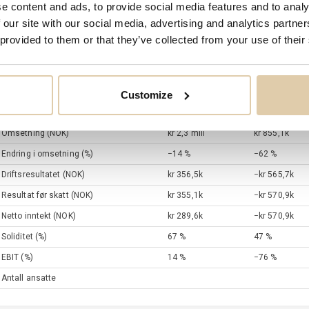
e content and ads, to provide social media features and to analy
0,0
-30
2022
2023
2024
2025
 our site with our social media, advertising and analytics partn
 provided to them or that they’ve collected from your use of their
Siste regnskapsår
Totale eiendeler
2025
kr 1,5 mill
31.12.2025
Customize
Nøkkeltall
12./2022
12./2023
Omsetning
(NOK)
kr 2,3 mill
kr 855,1k
Endring i omsetning
(%)
−14 %
−62 %
Driftsresultatet
(NOK)
kr 356,5k
−kr 565,7k
Resultat før skatt
(NOK)
kr 355,1k
−kr 570,9k
Netto inntekt
(NOK)
kr 289,6k
−kr 570,9k
Soliditet
(%)
67 %
47 %
EBIT
(%)
14 %
−76 %
Antall ansatte