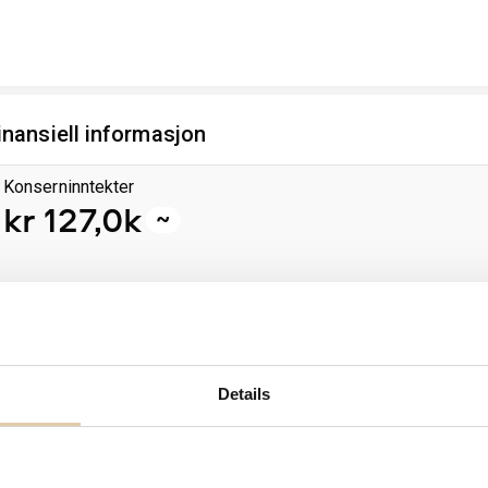
inansiell informasjon
Konserninntekter
kr 127,0k
~
Omsetning
Dr
2025
kr 1,1 mill
−
Siste data

ikke tilgjengelig
+800 %
+2
Details
3,0
30
mill
1,5
mill