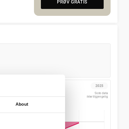
PRØV GRATIS
iftsresultat %
2025
28,3 %
Siste data

ikke tilgjengelig
70 pp.
About
0
0