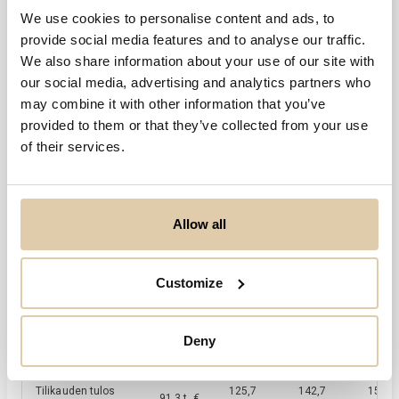
2024
We use cookies to personalise content and ads, to
provide social media features and to analyse our traffic.
We also share information about your use of our site with
Viimeisin tilikausi
our social media, advertising and analytics partners who
2025
30.6.2025
may combine it with other information that you’ve
provided to them or that they’ve collected from your use
Tilikauden tulos
of their services.
154,9 t. €
Avainluvut
06/2022
06/2023
06/2024
06/20
Allow all
301,2
303,5
349,5
358,0
Liikevaihto
(EUR)
t. €
t. €
t. €
t. €
Liikevaihdon
7 %
1 %
15 %
2 %
kehitys
(%)
Customize
120,1
160,2
183,9
199,1
Liikevoitto
(EUR)
t. €
t. €
t. €
t. €
Deny
Tulos ennen veroja
115,0
157,9
(EUR)
t. €
t. €
Tilikauden tulos
125,7
142,7
154,9
91,3 t. €