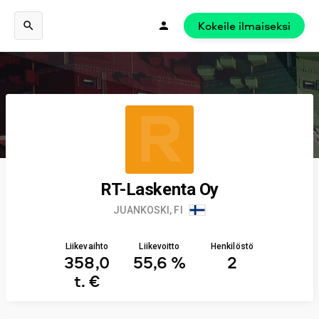
Kokeile ilmaiseksi
R
RT-Laskenta Oy
JUANKOSKI, FI
Liikevaihto
Liikevoitto
Henkilöstö
358,0
55,6 %
2
t. €