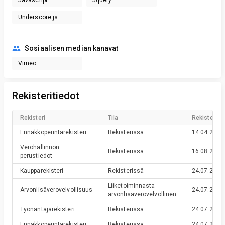
Underscore.js
Sosiaalisen median kanavat
Vimeo
Rekisteritiedot
Rekisteri
Tila
Rekisteröin
Ennakkoperintärekisteri
Rekisterissä
14.04.2015
Verohallinnon
Rekisterissä
16.08.2012
perustiedot
Kaupparekisteri
Rekisterissä
24.07.2012
Liiketoiminnasta
Arvonlisäverovelvollisuus
24.07.2012
arvonlisäverovelvollinen
Työnantajarekisteri
Rekisterissä
24.07.2012
Ennakkoperintärekisteri
Rekisterissä
24.07.2012