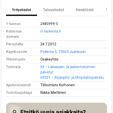
Yritystiedot
Taloustiedot
Henkilöstö
Tekn
Y-tunnus
2485999-5
Kotisivun
rt-laskenta.fi
domain
Perustettu
24.7.2012
Käyntiosoite
Poikkitie 5, 73500 Juankoski
Yhtiömuoto
Osakeyhtiö
Toimiala
69 – Lakiasiain- ja laskentatoimen
palvelut
69201 – Kirjanpito- ja tilinpäätöspalvelu
Aputoiminimet
Tilitoimisto Korhonen
Toimitusjohtaja
Riikka Miettinen
Etsitkö uusia asiakkaita?