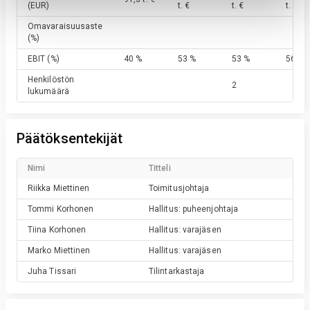
(EUR)
t. €
t. €
t. €
Omavaraisuusaste
(%)
EBIT
(%)
40 %
53 %
53 %
56 %
Henkilöstön
2
lukumäärä
Päätöksentekijät
Nimi
Titteli
Riikka
Miettinen
Toimitusjohtaja
Tommi
Korhonen
Hallitus: puheenjohtaja
Tiina
Korhonen
Hallitus: varajäsen
Marko
Miettinen
Hallitus: varajäsen
Juha
Tissari
Tilintarkastaja