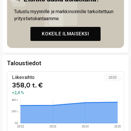
Tutustu myynnille ja markkinoinnille tarkoitettuun
yritystietokantaamme.
KOKEILE ILMAISEKSI
Taloustiedot
Liikevaihto
2025
358,0 t. €
+2,4 %
400 t.
200 t.
0,0
2022
2023
2024
2025