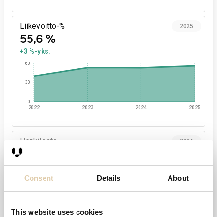
Liikevoitto-%
2025
55,6 %
+3 %-yks.
60
30
0
2022
2023
2024
2025
Henkilöstö
2024
2
Uusin tieto

ei saatavilla
Consent
Details
About
2,0
1,0
This website uses cookies
0,0