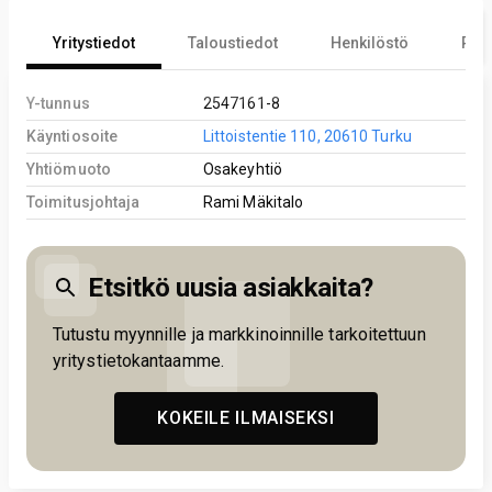
Yritystiedot
Taloustiedot
Henkilöstö
Reki
Y-tunnus
2547161-8
Käyntiosoite
Littoistentie 110, 20610 Turku
Yhtiömuoto
Osakeyhtiö
Toimitusjohtaja
Rami Mäkitalo
Etsitkö uusia asiakkaita?
Tutustu myynnille ja markkinoinnille tarkoitettuun
yritystietokantaamme.
KOKEILE ILMAISEKSI