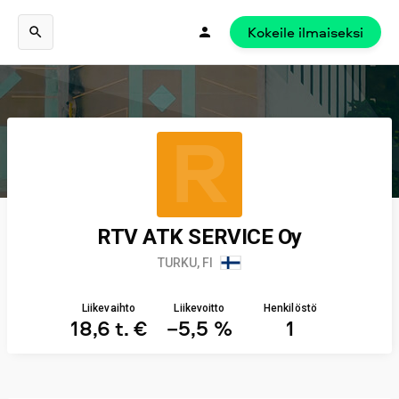
Kokeile ilmaiseksi
R
RTV ATK SERVICE Oy
TURKU, FI
Liikevaihto
Liikevoitto
Henkilöstö
18,6 t. €
−5,5 %
1