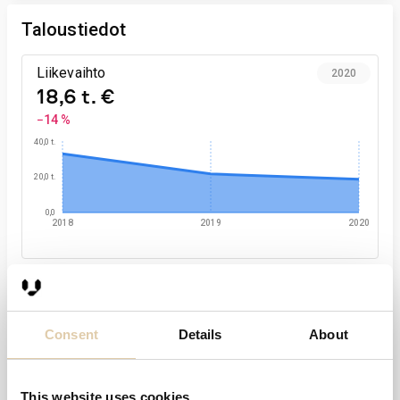
Taloustiedot
Liikevaihto
2020
18,6 t. €
−14 %
40,0 t.
20,0 t.
0,0
2018
2019
2020
Liikevoitto-%
2020
−5,5 %
−1,3 %-yks.
Consent
Details
About
6
0
This website uses cookies