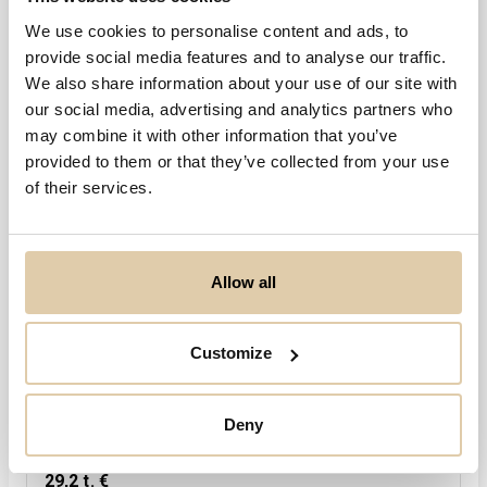
We use cookies to personalise content and ads, to
-6
2018
2019
2020
provide social media features and to analyse our traffic.
We also share information about your use of our site with
our social media, advertising and analytics partners who
Henkilöstö
2020
may combine it with other information that you’ve
1
provided to them or that they’ve collected from your use
of their services.
1,0
0,5
Allow all
0,0
2018
2019
2020
Customize
Viimeisin tilikausi
2020
31.8.2020
Deny
Tase yht.
29,2 t. €