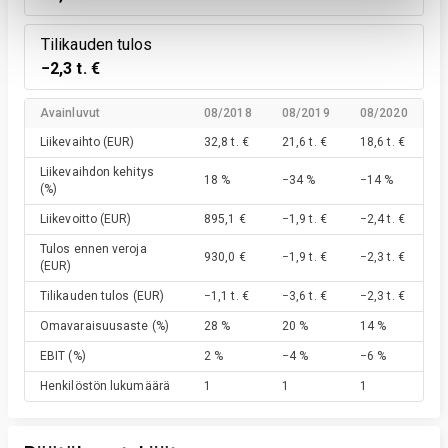
Tilikauden tulos
−2,3 t. €
Avainluvut
08/2018
08/2019
08/2020
Liikevaihto
(EUR)
32,8 t. €
21,6 t. €
18,6 t. €
Liikevaihdon kehitys
18 %
−34 %
−14 %
(%)
Liikevoitto
(EUR)
895,1 €
−1,9 t. €
−2,4 t. €
Tulos ennen veroja
930,0 €
−1,9 t. €
−2,3 t. €
(EUR)
Tilikauden tulos
(EUR)
−1,1 t. €
−3,6 t. €
−2,3 t. €
Omavaraisuusaste
(%)
28 %
20 %
14 %
EBIT
(%)
2 %
−4 %
−6 %
Henkilöstön lukumäärä
1
1
1