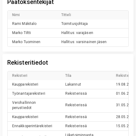
Päätöksentekijät
Nimi
Titteli
Rami
Mäkitalo
Toimitusjohtaja
Marko
Tiltti
Hallitus: varajäsen
Marko
Tuominen
Hallitus: varsinainen jäsen
Rekisteritiedot
Rekisteri
Tila
Rekisteröin
Kaupparekisteri
Lakannut
19.08.2024
Työnantajarekisteri
Rekisterissä
01.06.2013
Verohallinnon
Rekisterissä
31.05.2013
perustiedot
Kaupparekisteri
Rekisterissä
28.05.2013
Ennakkoperintärekisteri
Rekisterissä
15.05.2013
Liiketoiminnasta