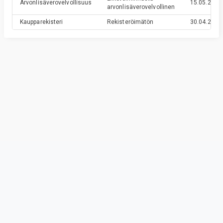
Arvonlisäverovelvollisuus
15.05.2013
arvonlisäverovelvollinen
Kaupparekisteri
Rekisteröimätön
30.04.2013
Privacy & Terms
© Vainu.io Software Oy