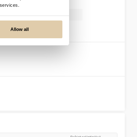
 services.
avascript
Jquery
Allow all