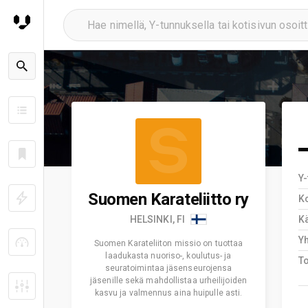
S
Y
Suomen Karateliitto ry
K
HELSINKI, FI
Kä
Y
Suomen Karateliiton missio on tuottaa
laadukasta nuoriso-, koulutus- ja
T
seuratoimintaa jäsenseurojensa
jäsenille sekä mahdollistaa urheilijoiden
kasvu ja valmennus aina huipulle asti.