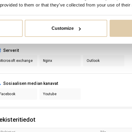
Web-teknologia
 provided to them or that they’ve collected from your use of their
Bootstrap
Dropbox
Gravatar
J
Lightbox
Recaptcha
Customize
Serverit
Microsoft exchange
Nginx
Outlook
Sosiaalisen median kanavat
Facebook
Youtube
ekisteritiedot