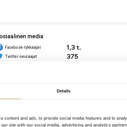
osiaalinen media
1,3 t.
Facebook-tykkääjät
375
Twitter-seuraajat
eknologiat yrityksen kotisivulla
Details
Sisällönhallintajärjestelmä
Wordpress
e content and ads, to provide social media features and to analy
 our site with our social media, advertising and analytics partn