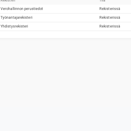
Rekisteri
Tila
Verohallinnon perustiedot
Rekisterissä
Työnantajarekisteri
Rekisterissä
Yhdistysrekisteri
Rekisterissä
Privacy & Terms
© Vainu.io Software Oy