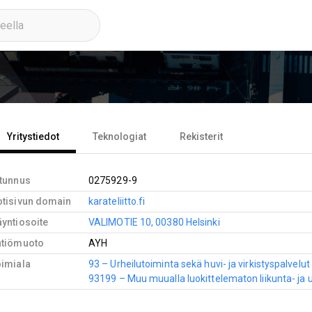
Yritystiedot
Teknologiat
Rekisterit
-tunnus
0275929-9
otisivun domain
karateliitto.fi
yntiosoite
VALIMOTIE 10, 00380 Helsinki
htiömuoto
AYH
oimiala
93 – Urheilutoiminta sekä huvi- ja virkistyspalvelut
93199 – Muu muualla luokittelematon liikunta- ja 