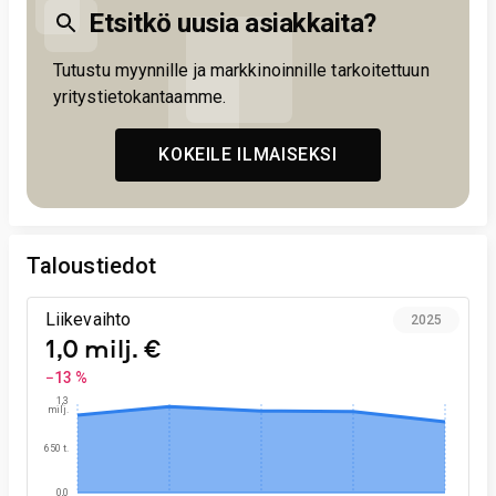
Etsitkö uusia asiakkaita?
Tutustu myynnille ja markkinoinnille tarkoitettuun
yritystietokantaamme.
KOKEILE ILMAISEKSI
Taloustiedot
Liikevaihto
2025
1,0 milj. €
−13 %
1,3
milj.
650 t.
0,0