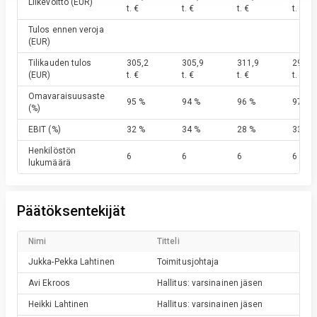
Liikevoitto
(EUR)
t. €
t. €
t. €
t. €
Tulos ennen veroja
(EUR)
Tilikauden tulos
305,2
305,9
311,9
296,4
(EUR)
t. €
t. €
t. €
t. €
Omavaraisuusaste
95 %
94 %
96 %
97 %
(%)
EBIT
(%)
32 %
34 %
28 %
33 %
Henkilöstön
6
6
6
6
lukumäärä
Päätöksentekijät
Nimi
Titteli
Jukka-Pekka
Lahtinen
Toimitusjohtaja
Avi
Ekroos
Hallitus: varsinainen jäsen
Heikki
Lahtinen
Hallitus: varsinainen jäsen