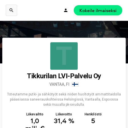
Kokeile ilmaiseksi
T
Tikkurilan LVI-Palvelu Oy
VANTAA, FI
Toteutamme putki- ja sähkötyöt sekä niiden huoltotyöt ammattitaidolla
pääasiassa saneerauskohteissa Helsingissä, Vantaalla, Espoossa
sekä muualla pk-seudulla.
Liikevaihto
Liikevoitto
Henkilöstö
1,0
31,4 %
5