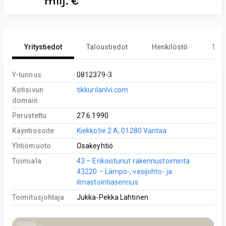
milj. €
Yritystiedot
Taloustiedot
Henkilöstö
Tekn
Y-tunnus
0812379-3
Kotisivun
tikkurilanlvi.com
domain
Perustettu
27.6.1990
Käyntiosoite
Kiekkotie 2 A, 01280 Vantaa
Yhtiömuoto
Osakeyhtiö
Toimiala
43 – Erikoistunut rakennustoiminta
43220 – Lämpö-, vesijohto- ja
ilmastointiasennus
Toimitusjohtaja
Jukka-Pekka Lahtinen