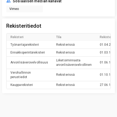
Sosiaalisen median kanavat
Vimeo
Rekisteritiedot
Rekisteri
Tila
Rekisteröin
Työnantajarekisteri
Rekisterissä
01.04.2009
Ennakkoperintärekisteri
Rekisterissä
01.03.1995
Liiketoiminnasta
Arvonlisäverovelvollisuus
01.06.1994
arvonlisäverovelvollinen
Verohallinnon
Rekisterissä
01.10.1990
perustiedot
Kaupparekisteri
Rekisterissä
27.06.1990