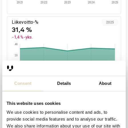
2021
2022
2023
2024
2025
Liikevoitto-%
2025
31,4 %
−1,4 %-yks.
40
20
0
2021
2022
2023
2024
2025
Consent
Details
About
Henkilöstö
2025
5
This website uses cookies
−17 %
We use cookies to personalise content and ads, to
6,0
provide social media features and to analyse our traffic.
3,0
We also share information about your use of our site with