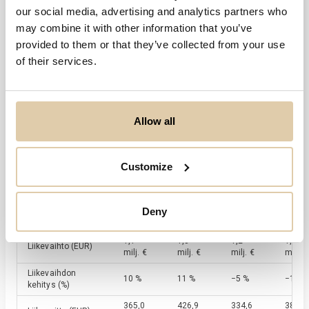
our social media, advertising and analytics partners who
0,0
2021
2022
2023
2024
2025
may combine it with other information that you’ve
provided to them or that they’ve collected from your use
of their services.
Viimeisin tilikausi
2025
31.12.2025
Allow all
Tase yht.
2,6 milj. €
Customize
Tilikauden tulos
334,4 t. €
Deny
Avainluvut
12/2021
12/2022
12/2023
12/20
1,1
1,3
1,2
1,2
Liikevaihto
(EUR)
milj. €
milj. €
milj. €
milj. €
Liikevaihdon
10 %
11 %
−5 %
−1 %
kehitys
(%)
365,0
426,9
334,6
389,6