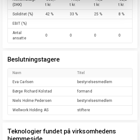
(DKK)
t kr.
t kr.
t kr.
t kr.
Soliditet
(%)
42 %
33 %
25 %
8 %
EBIT
(%)
Antal
0
0
0
0
ansatte
Beslutningstagere
Navn
Titel
Eva
Carlsen
bestyrelsesmedlem
Børge Richard
Kolstad
formand
Niels Holme
Pedersen
bestyrelsesmedlem
Wellwork Holding
AS
stiftere
Teknologier fundet på virksomhedens
hjemmeside