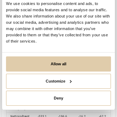
We use cookies to personalise content and ads, to
2025
31.12.2025
provide social media features and to analyse our traffic.
We also share information about your use of our site with
Totale aktiver
our social media, advertising and analytics partners who
508,5 t kr.
may combine it with other information that you’ve
provided to them or that they’ve collected from your use
Nettoindtægt
of their services.
-54,0 t kr.
Nøgletal
12/2021
12/2022
12/2023
12/2024
Omsætning
Allow all
(DKK)
Ændringer i
omsætning
Customize
(%)
Driftsresultat
0,0 kr.
0,0 kr.
0,0 kr.
(DKK)
Deny
Resultat før
-533,1
-196,6
-16,2
-62,2
skat
(DKK)
t kr.
t kr.
t kr.
t kr.
Nettoindtægt
-533,1
-196,6
-16,2
-62,2