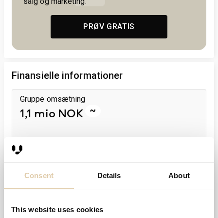
salg og marketing.
PRØV GRATIS
Finansielle informationer
Gruppe omsætning
~
1,1 mio NOK
Gruppe ansatte
~
1
Consent
Details
About
This website uses cookies
Sidste regnskabsår