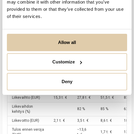
0,0
may combine it with other information that you’ve
2020
2021
2022
2023
2024
provided to them or that they’ve collected from your use
of their services.
Viimeisin tilikausi
2024
31.12.2024
Allow all
Tase yht.
156,6 t. €
Customize
Tilikauden tulos
19,2 t. €
Deny
Avainluvut
12/2020
12/2021
12/2022
12/2
Liikevaihto
(EUR)
15,3 t. €
27,8 t. €
51,5 t. €
83,6 t
Liikevaihdon
82 %
85 %
62 %
kehitys
(%)
Liikevoitto
(EUR)
2,1 t. €
3,5 t. €
8,6 t. €
18,3 t
Tulos ennen veroja
−13,6
1,7 t. €
13,1 t