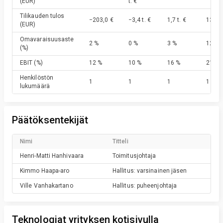
(EUR)
t. €
Tilikauden tulos
−203,0 €
−3,4 t. €
1,7 t. €
13,1 t
(EUR)
Omavaraisuusaste
2 %
0 %
3 %
12 %
(%)
EBIT
(%)
12 %
10 %
16 %
21 %
Henkilöstön
1
1
1
1
lukumäärä
Päätöksentekijät
Nimi
Titteli
Henri-Matti
Hanhivaara
Toimitusjohtaja
Kimmo
Haapa-aro
Hallitus: varsinainen jäsen
Ville
Vanhakartano
Hallitus: puheenjohtaja
Teknologiat yrityksen kotisivulla