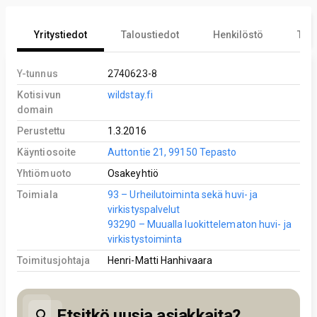
Yritystiedot
Taloustiedot
Henkilöstö
Tekn
Y-tunnus
2740623-8
Kotisivun
wildstay.fi
domain
Perustettu
1.3.2016
Käyntiosoite
Auttontie 21, 99150 Tepasto
Yhtiömuoto
Osakeyhtiö
Toimiala
93 – Urheilutoiminta sekä huvi- ja
virkistyspalvelut
93290 – Muualla luokittelematon huvi- ja
virkistystoiminta
Toimitusjohtaja
Henri-Matti Hanhivaara
Etsitkö uusia asiakkaita?