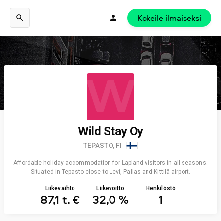
Kokeile ilmaiseksi
W
Wild Stay Oy
TEPASTO, FI
Affordable holiday accommodation for Lapland visitors in all seasons.
Situated in Tepasto close to Levi, Pallas and Kittilä airport.
Liikevaihto
Liikevoitto
Henkilöstö
87,1 t. €
32,0 %
1