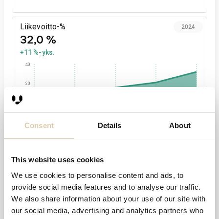
Liikevoitto-%
2024
32,0 %
+11 %-yks.
40
20
0
2020
2021
2022
2023
2024
Consent
Details
About
Henkilöstö
2024
1
This website uses cookies
We use cookies to personalise content and ads, to
1,0
provide social media features and to analyse our traffic.
We also share information about your use of our site with
0,5
our social media, advertising and analytics partners who