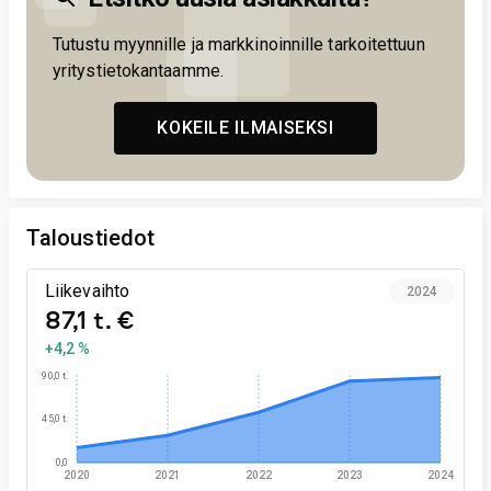
Tutustu myynnille ja markkinoinnille tarkoitettuun
yritystietokantaamme.
KOKEILE ILMAISEKSI
Taloustiedot
Liikevaihto
2024
87,1 t. €
+4,2 %
90,0 t.
45,0 t.
0,0
2020
2021
2022
2023
2024