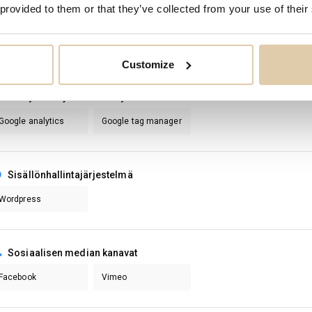
 provided to them or that they’ve collected from your use of their
eknologiat yrityksen kotisivulla
Customize
Analytiikka- ja mainontatyökalut
Google analytics
Google tag manager
Sisällönhallintajärjestelmä
Wordpress
Sosiaalisen median kanavat
Facebook
Vimeo