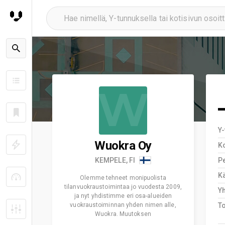
W
Y
Wuokra Oy
K
KEMPELE, FI
Pe
Kä
Olemme tehneet monipuolista
tilanvuokraustoimintaa jo vuodesta 2009,
Y
ja nyt yhdistimme eri osa-alueiden
vuokraustoiminnan yhden nimen alle,
T
Wuokra. Muutoksen