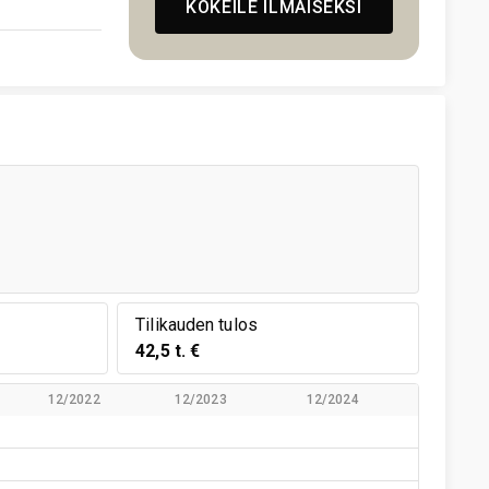
KOKEILE ILMAISEKSI
Tilikauden tulos
42,5 t. €
12/2022
12/2023
12/2024