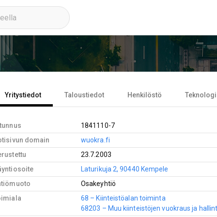
Yritystiedot
Taloustiedot
Henkilöstö
Teknologi
-tunnus
1841110-7
otisivun domain
wuokra.fi
rustettu
23.7.2003
yntiosoite
Laturikuja 2, 90440 Kempele
htiömuoto
Osakeyhtiö
oimiala
68 – Kiinteistöalan toiminta
68203 – Muu kiinteistöjen vuokraus ja hallin