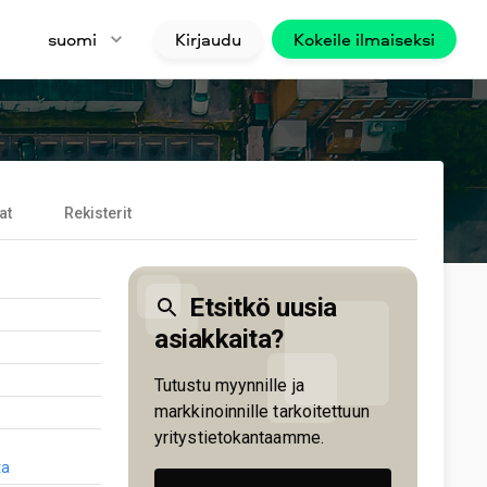
suomi
Kirjaudu
Kokeile ilmaiseksi
at
Rekisterit
Etsitkö uusia
asiakkaita?
Tutustu myynnille ja
markkinoinnille tarkoitettuun
yritystietokantaamme.
ta