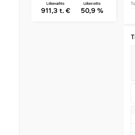
To
Liikevaihto
Liikevoitto
911,3 t. €
50,9 %
T