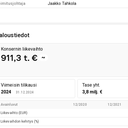
imitusjohtaja
Jaakko Tahkola
aloustiedot
Konsernin liikevaihto
911,3 t. €
~
Viimeisin tilikausi
Tase yht.
2024
3,8 milj. €
31.12.2024
Avainluvut
12/2020
12/2021
Liikevaihto
(EUR)
Liikevaihdon kehitys
(%)