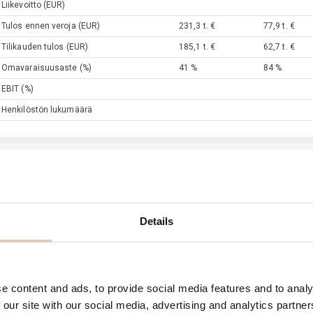
Liikevoitto
(EUR)
Tulos ennen veroja
(EUR)
231,3 t. €
77,9 t. €
Tilikauden tulos
(EUR)
185,1 t. €
62,7 t. €
Omavaraisuusaste
(%)
41 %
84 %
EBIT
(%)
Henkilöstön lukumäärä
äätöksentekijät
Nimi
Titteli
Jere
Tahkola
Toimitusjo
Details
Jaakko
Tahkola
Toimitusj
Mia
Tahkola
Hallitus: 
Tapio
Raappana
Tilintarka
e content and ads, to provide social media features and to analy
Siina Jasmin
Raiskio
Varatilint
 our site with our social media, advertising and analytics partn