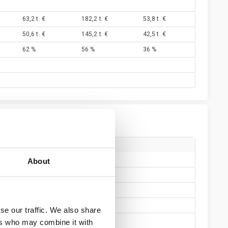
63,2 t. €
182,2 t. €
53,8 t. €
50,6 t. €
145,2 t. €
42,5 t. €
62 %
56 %
36 %
htajan sijainen
About
ohtaja
varajäsen
staja
se our traffic. We also share
arkastaja
ers who may combine it with