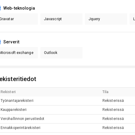
Web-teknologia
Gravatar
Javascript
Jquery
Serverit
Microsoft exchange
Outlook
ekisteritiedot
Rekisteri
Tila
Työnantajarekisteri
Rekisterissä
Kaupparekisteri
Rekisterissä
Verohallinnon perustiedot
Rekisterissä
Ennakkoperintärekisteri
Rekisterissä