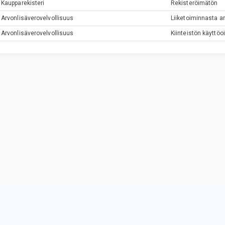
Kaupparekisteri
Rekisteröimätön
Arvonlisäverovelvollisuus
Liiketoiminnasta ar
Arvonlisäverovelvollisuus
Kiinteistön käyttö
Privacy & Terms
© Vainu.io Software Oy