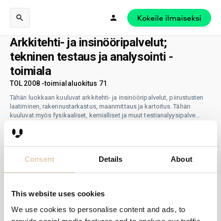
Kokeile ilmaiseksi
Arkkitehti- ja insinööripalvelut;
tekninen testaus ja analysointi -
toimiala
TOL 2008 -toimialaluokitus 71
Tähän luokkaan kuuluvat arkkitehti- ja insinööripalvelut, piirustusten
laatiminen, rakennustarkastus, maanmittaus ja kartoitus. Tähän
kuuluvat myös fysikaaliset, kemialliset ja muut testianalyysipalve
...
näytä lisää
Consent
Details
About
This website uses cookies
We use cookies to personalise content and ads, to