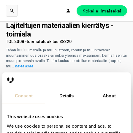
Kokeile ilmaiseksi
Lajiteltujen materiaalien kierrätys -
toimiala
TOL 2008 -toimialaluokitus 38320
Tähän kuuluu metalli- ja muun jätteen, romun ja muun tavaran
muuntaminen uusioraaka-aineiksi yleensä mekaanisen, kemiallisen tai
muun prosessin avulla. Tähän kuuluu:- erotellun materiaalin (paperi,
mu
...
näytä lisää
Consent
Details
About
This website uses cookies
We use cookies to personalise content and ads, to