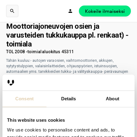
Kokeile ilmaiseksi
Moottoriajoneuvojen osien ja
varusteiden tukkukauppa pl. renkaat) -
toimiala
TOL 2008 -toimialaluokitus 45311
Tähän kuuluu:- autojen varaosien, vaihtomoottorien, akkujen,
sytytystulppien, valaisinlaitteiden, ohjauspyörien, istuinsuojien,
automaalien yms. tarvikkeiden tukku- ja välityskauppa- perävaunujen
ja p
...
näytä lisää
Consent
Details
About
This website uses cookies
We use cookies to personalise content and ads, to